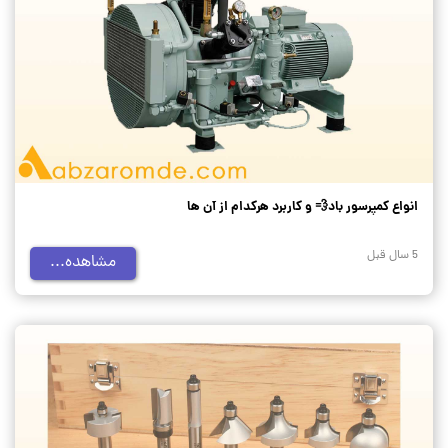
انواع کمپرسور باد💨 و کاربرد هرکدام از آن ها
5 سال قبل
مشاهده...