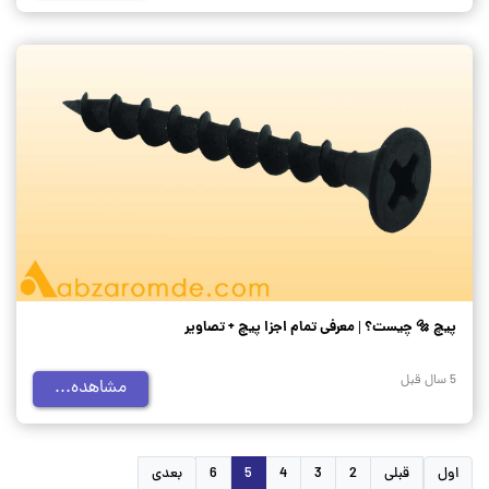
پیچ 🔩 چیست؟ | معرفی تمام اجزا پیچ + تصاویر
5 سال قبل
مشاهده...
اول
قبلی
2
3
4
5
6
بعدی