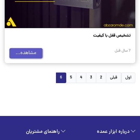
تشخیص قفل با کیفیت
7 سال قبل
مشاهده...
اول
قبلی
2
3
4
5
6
درباره ابزار عمده
راهنمای مشتریان