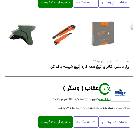
دانلود لیست قیمت
مشاهده پروفایل
شروع مکالمه
محصولات مهم این برند:
ابزار دستی
کاتر یا تیغ همه کاره
تیغ شیشه پاک کن
عقاب ( وینگز )
0
تخفیف
کشور سازنده:
ترکیه TR
تاسیس:
۱۳۷۲
نصف کارتن
تهران
۵ تا ۷ روز کاری
حداقل سفارش:
ارسال از:
زمان ارسال:
دانلود لیست قیمت
مشاهده پروفایل
شروع مکالمه