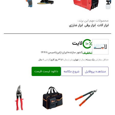
محصولات مهم این برند:
ابزار آلات
ابزار برقی
ابزار شارژی
لایت
10
تخفیف
کشور سازنده:
ایران-ژاپن
تاسیس:
۱۹۹۷
یک بسته
تهران
۱ تا ۳ روز کاری
۱ سال
حداقل سفارش:
ارسال از:
زمان ارسال:
گارانتی:
دانلود لیست قیمت
مشاهده پروفایل
شروع مکالمه