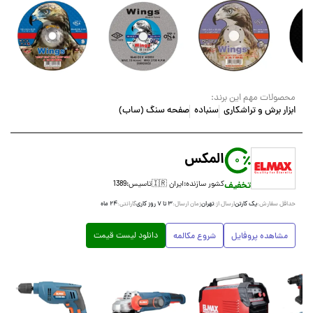
محصولات مهم این برند:
ابزار برش و تراشکاری
سنباده
صفحه سنگ (ساب)
المکس
0
تخفیف
کشور سازنده:
ایران 🇮🇷
تاسیس:
1389
یک کارتن
تهران
۳ تا ۷ روز کاری
۲۴ ماه
حداقل سفارش:
ارسال از:
زمان ارسال:
گارانتی:
دانلود لیست قیمت
مشاهده پروفایل
شروع مکالمه