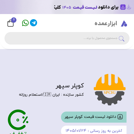
0
Logo
ابزارعمده
جست
جستجوی فروشگاه
کوپلر سپهر
کشور سازنده : ایران 🇮🇷/استعلام روزانه
0
دانلود لیست قیمت کوپلر سپهر
آخرین به روز رسانی :‌ ۱۴۰۵/۰۱/۲۴