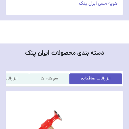
هویه مسی ایران پتک
دسته بندی محصولات ایران پتک
ابزارآلات صافکاری
سوهان ها
ابزارآلات م