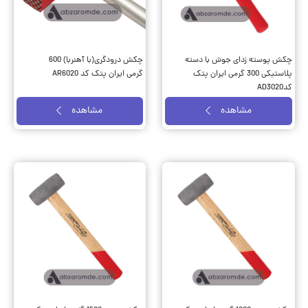
چکش پوسته زدای جوش با دسته
چکش درودگری(با آهنربا) 600
پلاستیکی 300 گرمی ایران پتک
گرمی ایران پتک کد AR6020
کدAD3020
مشاهده
مشاهده