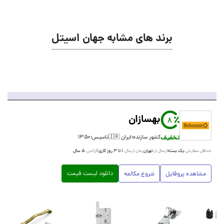
برند های مشابه جهان اسیتل
بهسازان
8
تخفیف
کشور سازنده:
ایران 🇮🇷
تاسیس:
۱۳۵۰
یک بسته
تهران
۱ تا ۳ روز کاری
۵ سال
حداقل سفارش:
ارسال از:
زمان ارسال:
گارانتی:
دانلود لیست قیمت
مشاهده پروفایل
شروع مکالمه