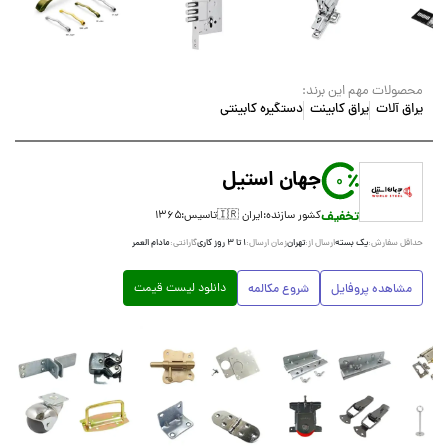
محصولات مهم این برند:
یراق آلات
یراق کابینت
دستگیره کابینتی
جهان استیل
0
تخفیف
کشور سازنده:
ایران 🇮🇷
تاسیس:
۱۳۶۵
یک بسته
تهران
۱ تا ۳ روز کاری
مادام العمر
حداقل سفارش:
ارسال از:
زمان ارسال:
گارانتی:
دانلود لیست قیمت
مشاهده پروفایل
شروع مکالمه