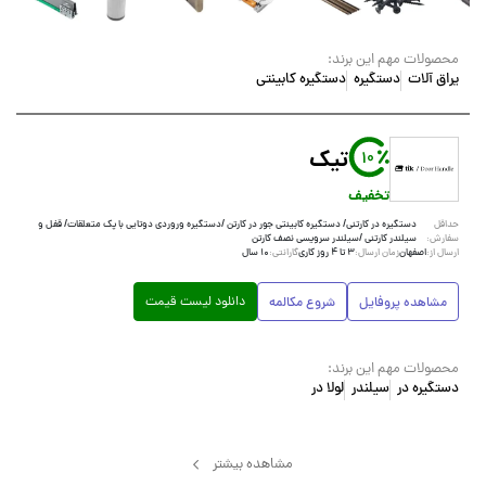
محصولات مهم این برند:
یراق آلات
دستگیره
دستگیره کابینتی
تیک
10
تخفیف
دستگیره در کارتنی/ دستگیره کابینتی جور در کارتن /دستگیره وروردی دوتایی با پک متعلقات/ قفل و
حداقل
سیلندر کارتنی /سیلندر سرویسی نصف کارتن
سفارش:
اصفهان
۳ تا ۴ روز کاری
۱۰ سال
ارسال از:
زمان ارسال:
گارانتی:
دانلود لیست قیمت
مشاهده پروفایل
شروع مکالمه
محصولات مهم این برند:
دستگیره در
سیلندر
لولا در
مشاهده بیشتر