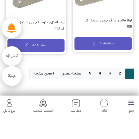
کانال بله
لولا فانتزی بزرگ جهان استیل کد
لولا فانتزی متوسط جهان استیل
109
کد 110
روبیکا
مشاهده
مشاهده
منو
خانه
مطالب
لیست قیمت
پروفایل
1
2
3
4
5
صفحه بعدی
آخرین صفحه