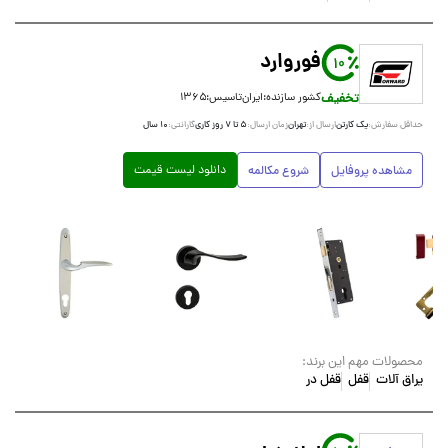
فوروارد
10
تخفیف
کشور سازنده:
ایران
تاسیس:
۱۳۶۵
یک کارتن
تهران
۵ تا ۷ روز کاری
۱۰ سال
حداقل سفارش:
ارسال از:
زمان ارسال:
گارانتی:
دانلود لیست قیمت
مشاهده پروفایل
شروع مکالمه
محصولات مهم این برند:
یراق آلات
قفل
قفل در