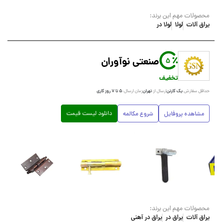
محصولات مهم این برند:
یراق آلات
لولا
لولا در
صنعتی نوآوران
5
تخفیف
یک کارتن
تهران
۵ تا ۷ روز کاری
حداقل سفارش:
ارسال از:
زمان ارسال:
دانلود لیست قیمت
مشاهده پروفایل
شروع مکالمه
محصولات مهم این برند:
یراق آلات
یراق در
یراق در آهنی