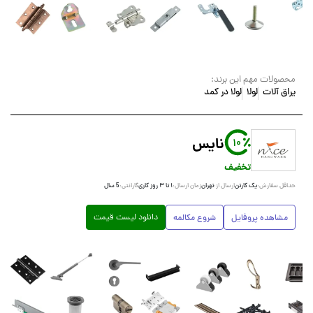
محصولات مهم این برند:
یراق آلات
لولا
لولا در کمد
نایس
10
تخفیف
یک کارتن
تهران
۱ تا ۳ روز کاری
5 سال
حداقل سفارش:
ارسال از:
زمان ارسال:
گارانتی:
دانلود لیست قیمت
مشاهده پروفایل
شروع مکالمه