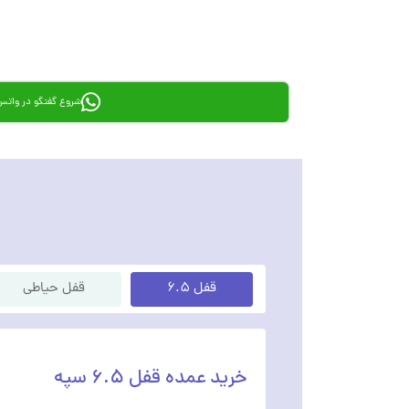
شروع گفتگو در واتس
قفل ۶.۵
قفل حیاطی
خرید عمده قفل ۶.۵ سپه