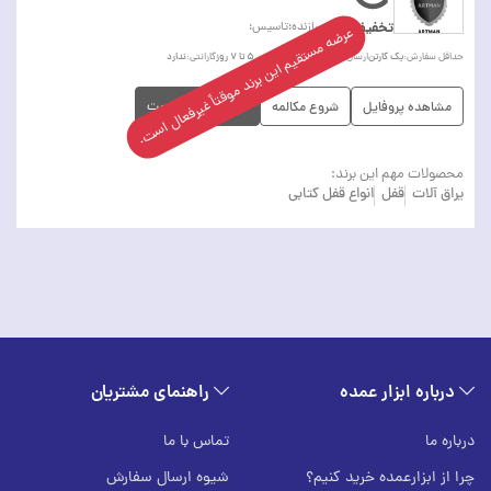
تخفیف
کشور سازنده:
تاسیس:
عرضه مستقیم این برند موقتاً غیرفعال است.
یک کارتن
تهران
بین ۵ تا ۷ روز
ندارد
حداقل سفارش:
ارسال از:
زمان ارسال:
گارانتی:
دانلود لیست قیمت
مشاهده پروفایل
شروع مکالمه
محصولات مهم این برند:
یراق آلات
قفل
انواع قفل کتابی
درباره ابزار عمده
راهنمای مشتریان
درباره ما
تماس با ما
چرا از ابزارعمده خرید کنیم؟
شیوه ارسال سفارش