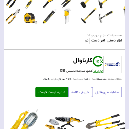
محصولات مهم این برند:
ابزار دستی
انبر دست
انبر
کارناوال
15
تخفیف
کشور سازنده:
تاسیس:
1385
یک بسته
تهران
۱ تا ۳ روز کاری
۱ سال
حداقل سفارش:
ارسال از:
زمان ارسال:
گارانتی:
دانلود لیست قیمت
مشاهده پروفایل
شروع مکالمه