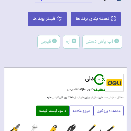
دسته بندی برند ها
فیلتر برند ها
آب پاش دستی
اره
قیچی
دلی
0
تخفیف
کشور سازنده:
تاسیس:
بسته ای
تهران
۱ تا ۳ روز کاری
دارد
حداقل سفارش:
ارسال از:
زمان ارسال:
گارانتی:
دانلود لیست قیمت
مشاهده پروفایل
شروع مکالمه