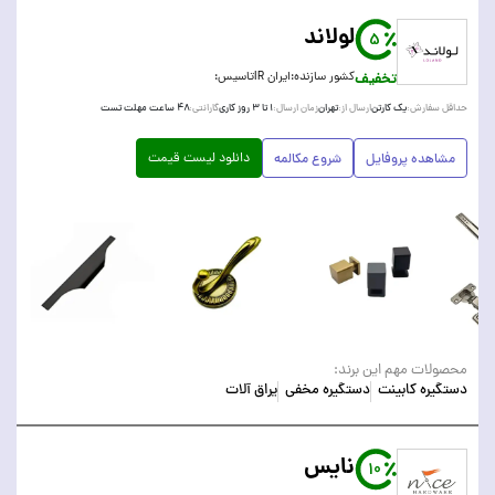
لولاند
5
تخفیف
کشور سازنده:
ایران IR
تاسیس:
یک کارتن
تهران
۱ تا ۳ روز کاری
۴۸ ساعت مهلت تست
حداقل سفارش:
ارسال از:
زمان ارسال:
گارانتی:
دانلود لیست قیمت
مشاهده پروفایل
شروع مکالمه
محصولات مهم این برند:
دستگیره کابینت
دستگیره مخفی
یراق آلات
نایس
10