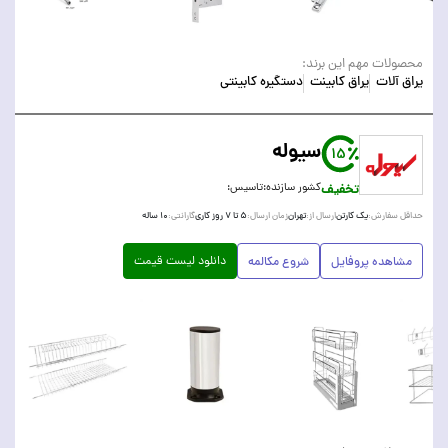
محصولات مهم این برند:
یراق آلات
یراق کابینت
دستگیره کابینتی
سیوله
15
تخفیف
کشور سازنده:
تاسیس:
یک کارتن
تهران
۵ تا ۷ روز کاری
۱۰ ساله
حداقل سفارش:
ارسال از:
زمان ارسال:
گارانتی:
دانلود لیست قیمت
مشاهده پروفایل
شروع مکالمه