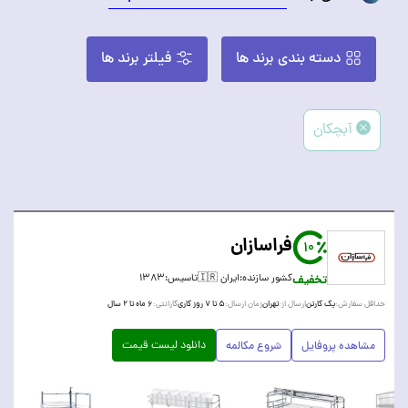
دسته بندی برند ها
فیلتر برند ها
آبچکان
فراسازان
10
تخفیف
کشور سازنده:
ایران 🇮🇷
تاسیس:
۱۳۸۳
یک کارتن
تهران
۵ تا ۷ روز کاری
۶ ماه تا ۲ سال
حداقل سفارش:
ارسال از:
زمان ارسال:
گارانتی:
دانلود لیست قیمت
مشاهده پروفایل
شروع مکالمه