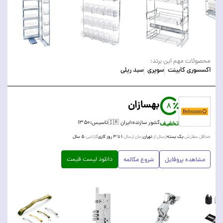
محصولات مهم این برند:
اکسسوری کابینت
سوپری
سبد ریلی
بهسازان
8
تخفیف
کشور سازنده:
ایران 🇮🇷
تاسیس:
۱۳۵۰
یک بسته
تهران
۱ تا ۳ روز کاری
۵ سال
حداقل سفارش:
ارسال از:
زمان ارسال:
گارانتی:
دانلود لیست قیمت
مشاهده پروفایل
شروع مکالمه