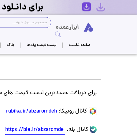
Logo
ابزارعمده
جستجوی فروشگاه
صفحه نخست
لیست قیمت برندها
بلاگ
برای دریافت جدیدترین لیست قیمت های سال ۱۴۰۵ و آخرین اطلاعیه های کارخانه ها، کانال‌های ابزارعمده در روبیکا و بله را 
کانال روبیکا:
rubika.ir/abzaromdeh
کانال بله:
https://ble.ir/abzaromde