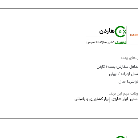
هاردن
5
تخفیف
کشور سازنده:
تاسیس:
 های برند:
داقل سفارش:
بسته/ کارتن
سال از:
بانه / تهران
رانتی:
1 سال
ات مهم این برند:
 دستی
ابزار شارژی
ابزار کشاورزی و باغبانی