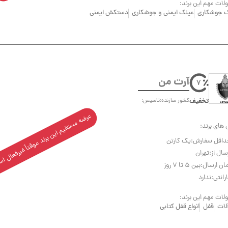
ات مهم این برند:
 جوشکاری
عینک ایمنی و جوشکاری
دستکش ایمنی
آرت من
7
تخفیف
کشور سازنده:
تاسیس:
عرضه مستقیم این برند موقتاً غیرفعال 
 های برند:
داقل سفارش:
یک کارتن
سال از:
تهران
ان ارسال:
بین ۵ تا ۷ روز
رانتی:
ندارد
ات مهم این برند:
آلات
قفل
انواع قفل کتابی