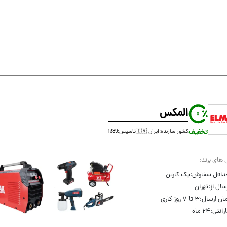
المکس
0
تخفیف
کشور سازنده:
ایران 🇮🇷
تاسیس:
1389
 های برند:
داقل سفارش:
یک کارتن
سال از:
تهران
ان ارسال:
۳ تا ۷ روز کاری
رانتی:
۲۴ ماه