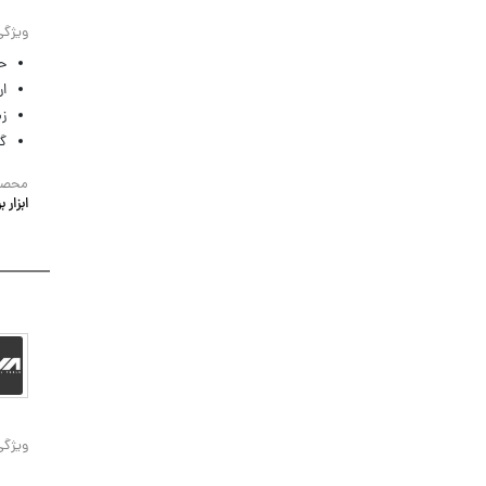
ویژگی
ح
ار
زم
گا
محصول
ابزار ب
ویژگی