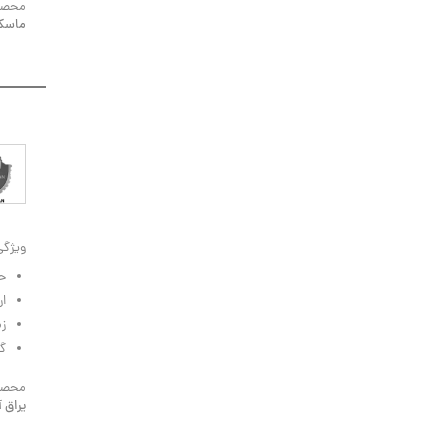
محصول
ماسک
ویژگی
ح
ار
زم
گا
محصول
یراق 