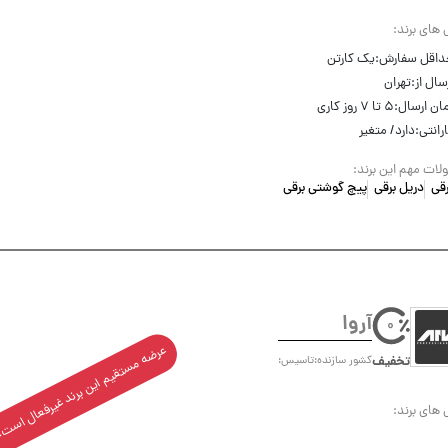
 های برند:
داقل سفارش:
یک کارتن
سال از:
تهران
ان ارسال:
۵ تا ۷ روز کاری
رانتی:
دارد/ متغیر
ات مهم این برند:
رقی
دریل برقی
پیچ گوشتی برقی
آروا
0
عرضه مستقیم این برند غیرفعال است
تخفیف
کشور سازنده:
تاسیس:
 های برند: