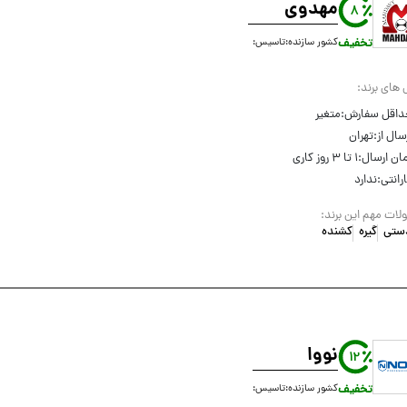
مهدوی
8
تخفیف
کشور سازنده:
تاسیس:
 های برند:
داقل سفارش:
متغیر
سال از:
تهران
ان ارسال:
۱ تا ۳ روز کاری
رانتی:
ندارد
ات مهم این برند:
 دستی
گیره
کشنده
نووا
12
تخفیف
کشور سازنده:
تاسیس: