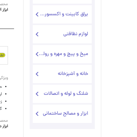
 و انکربولت
ت
محصول
ابزار 
یراق کابینت و اکسسوری کابینت
میلگرد
کن
اغبانی
دستگاه رزوه رولینگ
لوازم نظافتی
ره آلومینیومی
گ
میخ و پیچ و مهره و رولپلاک و ....
خانه و آشپزخانه
ش
ویژگی
ساختمان
ح
شلنگ و لوله و اتصالات
ار
زم
رویس بهداشتی
گا
ابزار و مصالح ساختمانی
لوازم جانبی لوله و شلنگ و اتصالات
محصول
کاری
ابزار