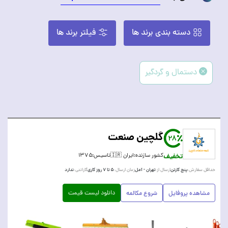
دسته بندی برند ها
فیلتر برند ها
دستمال و گردگیر
گلچین صنعت
28
تخفیف
کشور سازنده:
ایران 🇮🇷
تاسیس:
۱۳۷۵
پنج کارتن
تهران - آمل
۵ تا ۷ روز کاری
ندارد
حداقل سفارش:
ارسال از:
زمان ارسال:
گارانتی:
دانلود لیست قیمت
مشاهده پروفایل
شروع مکالمه