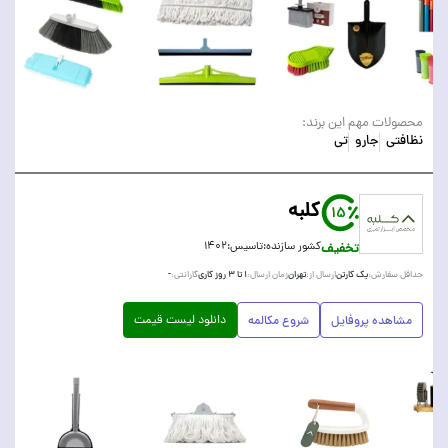
محصولات مهم این برند:
نظافتی
جارو
تی
کلبه
15
تخفیف
کشور سازنده:
تاسیس:
۱۴۰۲
یک کارتن
تهران
۱ تا ۳ روز کاری
-
حداقل سفارش:
ارسال از:
زمان ارسال:
گارانتی:
دانلود لیست قیمت
مشاهده پروفایل
شروع مکالمه