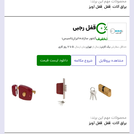
محصولات مهم این برند:
یراق آلات
قفل
قفل آویز
قفل رجبی
0
تخفیف
کشور سازنده:
ایران
تاسیس:
یک کارتن
تهران
۵ تا ۷ روز کاری
حداقل سفارش:
ارسال از:
زمان ارسال:
دانلود لیست قیمت
مشاهده پروفایل
شروع مکالمه
محصولات مهم این برند:
یراق آلات
قفل
قفل آویز