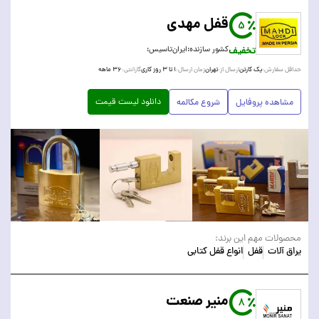
قفل مهدی
5
تخفیف
کشور سازنده:
ایران
تاسیس:
یک کارتن
تهران
۱ تا ۳ روز کاری
۳۶ ماهه
حداقل سفارش:
ارسال از:
زمان ارسال:
گارانتی:
دانلود لیست قیمت
مشاهده پروفایل
شروع مکالمه
محصولات مهم این برند:
یراق آلات
قفل
انواع قفل کتابی
منیر صنعت
8