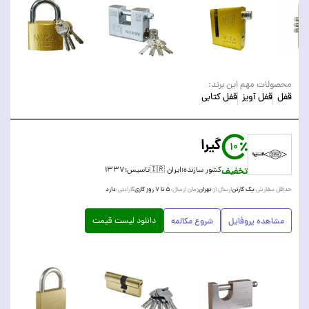
محصولات مهم این برند:
قفل
قفل آویز
قفل کتابی
گیرا
10
تخفیف
کشور سازنده:
ایران 🇮🇷
تاسیس:
۱۳۳۷
یک کارتن
تهران
۵ تا ۷ روز کاری
دارد
حداقل سفارش:
ارسال از:
زمان ارسال:
گارانتی:
دانلود لیست قیمت
مشاهده پروفایل
شروع مکالمه