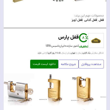
محصولات مهم این برند:
قفل
قفل کتابی
قفل آویز
قفل پارس
8
تخفیف
کشور سازنده:
ایران
تاسیس:
1370
یک کارتن
تهران
۵ تا ۷ روز کاری
دارد
حداقل سفارش:
ارسال از:
زمان ارسال:
گارانتی:
دانلود لیست قیمت
مشاهده پروفایل
شروع مکالمه