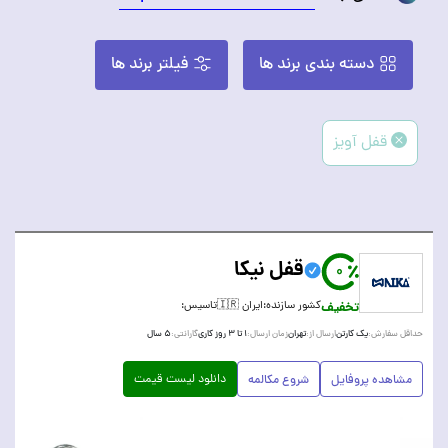
دسته بندی برند ها
فیلتر برند ها
قفل آویز
قفل نیکا
0
تخفیف
کشور سازنده:
ایران 🇮🇷
تاسیس:
یک کارتن
تهران
۱ تا ۳ روز کاری
۵ سال
حداقل سفارش:
ارسال از:
زمان ارسال:
گارانتی:
دانلود لیست قیمت
مشاهده پروفایل
شروع مکالمه