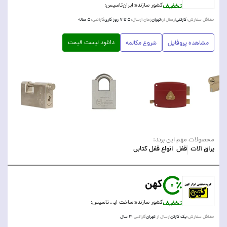
تخفیف
کشور سازنده:
ایران
تاسیس:
کارتنی
تهران
۵ تا ۷ روز کاری
۵ ساله
حداقل سفارش:
ارسال از:
زمان ارسال:
گارانتی:
دانلود لیست قیمت
مشاهده پروفایل
شروع مکالمه
محصولات مهم این برند:
یراق آلات
قفل
انواع قفل کتابی
کهن
0
تخفیف
کشور سازنده:
ساخت ایران IR
تاسیس:
یک کارتن
تهران
۳ سال
حداقل سفارش:
ارسال از:
گارانتی: