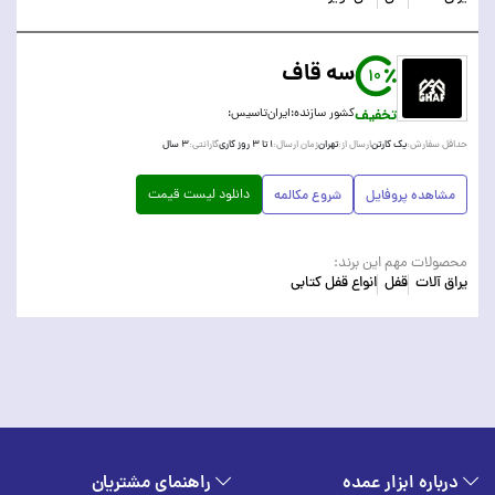
سه قاف
10
تخفیف
کشور سازنده:
ایران
تاسیس:
یک کارتن
تهران
۱ تا ۳ روز کاری
۳ سال
حداقل سفارش:
ارسال از:
زمان ارسال:
گارانتی:
دانلود لیست قیمت
مشاهده پروفایل
شروع مکالمه
محصولات مهم این برند:
یراق آلات
قفل
انواع قفل کتابی
درباره ابزار عمده
راهنمای مشتریان