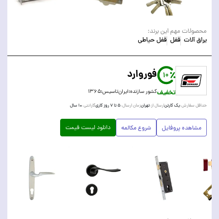
محصولات مهم این برند:
یراق آلات
قفل
قفل حیاطی
فوروارد
10
تخفیف
کشور سازنده:
ایران
تاسیس:
۱۳۶۵
یک کارتن
تهران
۵ تا ۷ روز کاری
۱۰ سال
حداقل سفارش:
ارسال از:
زمان ارسال:
گارانتی:
دانلود لیست قیمت
مشاهده پروفایل
شروع مکالمه