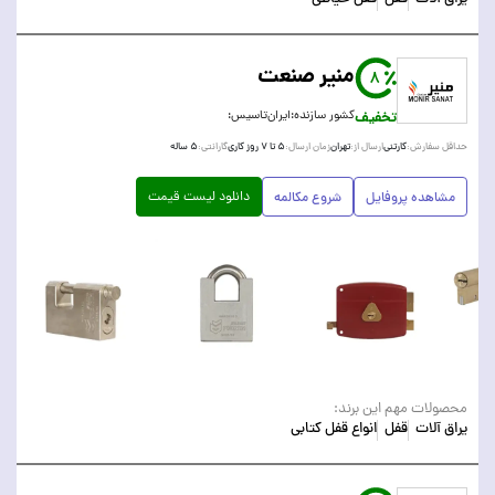
منیر صنعت
8
تخفیف
کشور سازنده:
ایران
تاسیس:
کارتنی
تهران
۵ تا ۷ روز کاری
۵ ساله
حداقل سفارش:
ارسال از:
زمان ارسال:
گارانتی:
دانلود لیست قیمت
مشاهده پروفایل
شروع مکالمه
محصولات مهم این برند:
یراق آلات
قفل
انواع قفل کتابی