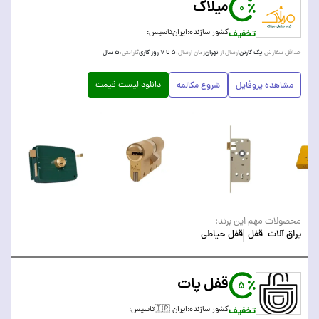
میلاک
0
تخفیف
کشور سازنده:
ایران
تاسیس:
یک کارتن
تهران
۵ تا ۷ روز کاری
۵ سال
حداقل سفارش:
ارسال از:
زمان ارسال:
گارانتی:
دانلود لیست قیمت
مشاهده پروفایل
شروع مکالمه
محصولات مهم این برند:
یراق آلات
قفل
قفل حیاطی
قفل پات
5
تخفیف
کشور سازنده:
ایران 🇮🇷
تاسیس: