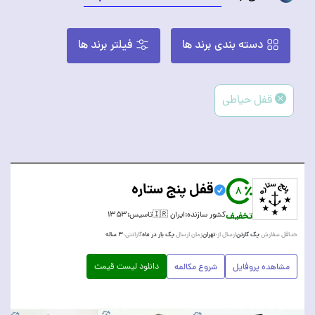
دسته بندی برند ها
فیلتر برند ها
قفل حیاطی
قفل پنج ستاره
8
تخفیف
کشور سازنده:
ایران 🇮🇷
تاسیس:
۱۳۵۳
یک کارتن
تهران
یک بار در ماه
۳ ساله
حداقل سفارش:
ارسال از:
زمان ارسال:
گارانتی:
دانلود لیست قیمت
مشاهده پروفایل
شروع مکالمه