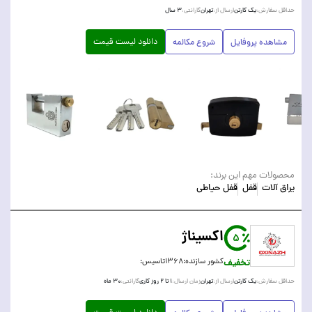
یک کارتن
تهران
۳ سال
حداقل سفارش:
ارسال از:
گارانتی:
دانلود لیست قیمت
مشاهده پروفایل
شروع مکالمه
محصولات مهم این برند:
یراق آلات
قفل
قفل حیاطی
اکسیناژ
5
تخفیف
کشور سازنده:
۱۳۶۸
تاسیس:
یک کارتن
تهران
۱ تا ۲ روز کاری
۳۰ ماه
حداقل سفارش:
ارسال از:
زمان ارسال:
گارانتی: