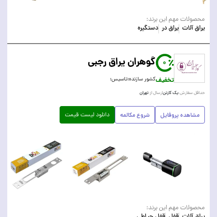
محصولات مهم این برند:
یراق آلات
یراق در
دستگیره
گوهران یراق رجبی
0
تخفیف
کشور سازنده:
تاسیس:
یک کارتن
تهران
حداقل سفارش:
ارسال از:
دانلود لیست قیمت
مشاهده پروفایل
شروع مکالمه
محصولات مهم این برند:
یراق آلات
قفل
قفل حیاطی