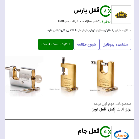
قفل پارس
8
تخفیف
کشور سازنده:
ایران
تاسیس:
1370
یک کارتن
تهران
۵ تا ۷ روز کاری
دارد
حداقل سفارش:
ارسال از:
زمان ارسال:
گارانتی:
دانلود لیست قیمت
مشاهده پروفایل
شروع مکالمه
محصولات مهم این برند:
یراق آلات
قفل
قفل آویز
قفل جام
5