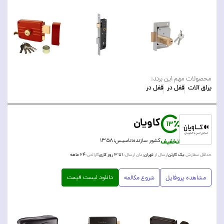
محصولات مهم این برند:
یراق آلات
قفل در
قفل در
کاویان
13
تخفیف
کشور سازنده:
تاسیس:
۱۳۵۸
یک کارتن
تهران
۱ تا ۳ روز کاری
۲۴ ماهه
حداقل سفارش:
ارسال از:
زمان ارسال:
گارانتی:
دانلود لیست قیمت
مشاهده پروفایل
شروع مکالمه