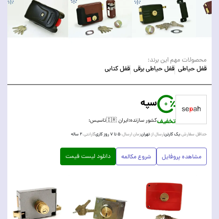
محصولات مهم این برند:
قفل حیاطی
قفل حیاطی برقی
قفل کتابی
سپه
0
تخفیف
کشور سازنده:
ایران 🇮🇷
تاسیس:
یک کارتن
تهران
۵ تا ۷ روز کاری
۲ ساله
حداقل سفارش:
ارسال از:
زمان ارسال:
گارانتی:
دانلود لیست قیمت
مشاهده پروفایل
شروع مکالمه