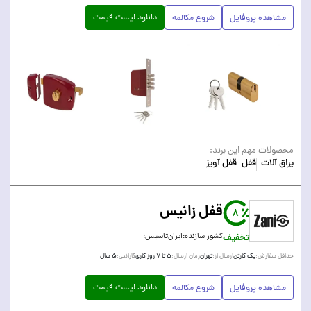
دانلود لیست قیمت
مشاهده پروفایل
شروع مکالمه
محصولات مهم این برند:
یراق آلات
قفل
قفل آویز
قفل زانیس
8
تخفیف
کشور سازنده:
ایران
تاسیس:
یک کارتن
تهران
۵ تا ۷ روز کاری
۵ سال
حداقل سفارش:
ارسال از:
زمان ارسال:
گارانتی:
دانلود لیست قیمت
مشاهده پروفایل
شروع مکالمه