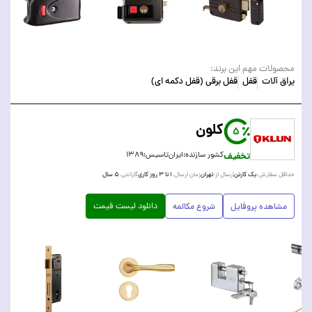
محصولات مهم این برند:
یراق آلات
قفل
قفل برقی (قفل دکمه ای)
کلون
5
تخفیف
کشور سازنده:
ایران
تاسیس:
۱۳۸۹
یک کارتن
تهران
۱ تا ۳ روز کاری
۵ سال
حداقل سفارش:
ارسال از:
زمان ارسال:
گارانتی:
دانلود لیست قیمت
مشاهده پروفایل
شروع مکالمه