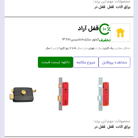
محصولات مهم این برند:
یراق آلات
قفل
قفل در
قفل آراد
10
تخفیف
کشور سازنده:
تاسیس:
۱۳۸۷
یک کارتن
تهران
۵ تا ۷ روز کاری
۱ سال
حداقل سفارش:
ارسال از:
زمان ارسال:
گارانتی:
دانلود لیست قیمت
مشاهده پروفایل
شروع مکالمه
محصولات مهم این برند:
یراق آلات
قفل
قفل در