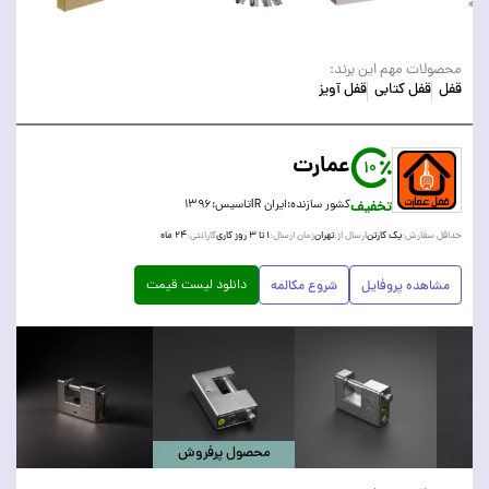
محصولات مهم این برند:
قفل
قفل کتابی
قفل آویز
عمارت
10
تخفیف
کشور سازنده:
ایران IR
تاسیس:
۱۳۹۶
یک کارتن
تهران
۱ تا ۳ روز کاری
۲۴ ماه
حداقل سفارش:
ارسال از:
زمان ارسال:
گارانتی:
دانلود لیست قیمت
مشاهده پروفایل
شروع مکالمه
محصول پرفروش