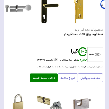
محصولات مهم این برند:
دستگیره
یراق آلات
دستگیره در
گیرا
10
تخفیف
کشور سازنده:
ایران 🇮🇷
تاسیس:
۱۳۳۷
یک کارتن
تهران
۵ تا ۷ روز کاری
دارد
حداقل سفارش:
ارسال از:
زمان ارسال:
گارانتی:
دانلود لیست قیمت
مشاهده پروفایل
شروع مکالمه