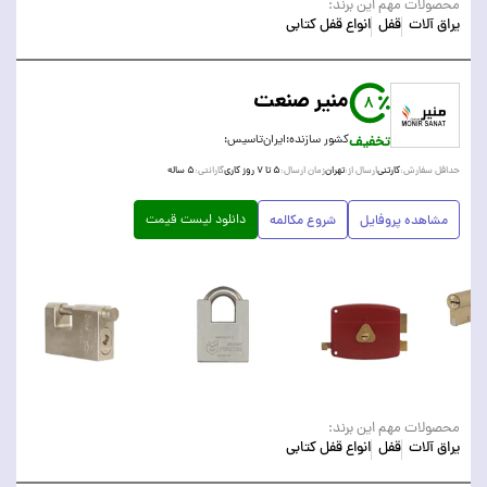
محصولات مهم این برند:
یراق آلات
قفل
انواع قفل کتابی
منیر صنعت
8
تخفیف
کشور سازنده:
ایران
تاسیس:
کارتنی
تهران
۵ تا ۷ روز کاری
۵ ساله
حداقل سفارش:
ارسال از:
زمان ارسال:
گارانتی:
دانلود لیست قیمت
مشاهده پروفایل
شروع مکالمه
محصولات مهم این برند:
یراق آلات
قفل
انواع قفل کتابی