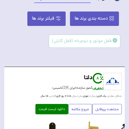
دسته بندی برند ها
فیلتر برند ها
قفل موتور و دوچرخه (قفل کابلی)
دلتا
8
تخفیف
کشور سازنده:
ایران 🇮🇷
تاسیس:
یک کارتن
تهران
۵ تا ۷ روز کاری
۱۵ سال
حداقل سفارش:
ارسال از:
زمان ارسال:
گارانتی:
دانلود لیست قیمت
مشاهده پروفایل
شروع مکالمه