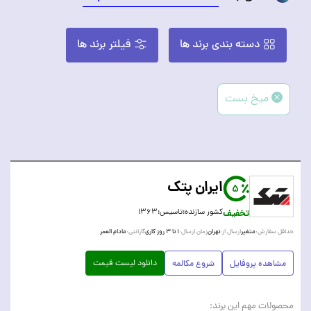
دسته بندی برند ها
فیلتر برند ها
میخ بست
ایران پتک
5
تخفیف
کشور سازنده:
تاسیس:
۱۳۶۳
متغیر
تهران
۱ تا ۳ روز کاری
مادام العمر
حداقل سفارش:
ارسال از:
زمان ارسال:
گارانتی:
دانلود لیست قیمت
مشاهده پروفایل
شروع مکالمه
محصولات مهم این برند: