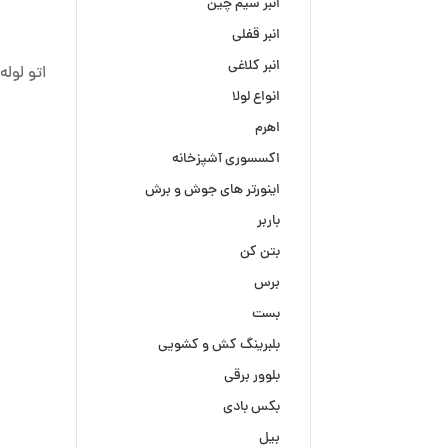
انبر سیم چین
انبر قفلی
انبر کلاغی
اتو لوله 
انواع لولا
اهرم
اکسسوری آشپزخانه
اینورتر های جوش و برش
باربر
بتن کن
برس
بست
بلبرینگ کش و کشویی
بلوور برقی
بکس بادی
بیل