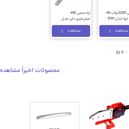
اره برقی 2200 وات 40
اره دستی 450
وا مدل 5701
میلی‌متری دلی مدل
EDL6845
مشاهده
مشاهده
-
2
از
2
محصولات اخیراً مشاهده