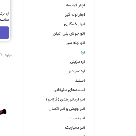
آچار فرانسه
آچار لوله گیر
سانت آر
ابزار خمکاری
اتو جوش پلی اتیلن
اتو لوله سبز
اره
موارد
1
اره بنزینی
اره عمودبر
استند
استندهای تبلیغاتی
انبر آرماتوربندی (گازانبر)
انبر جوش و انبر اتصال
انبر دست
انبر دمباریک