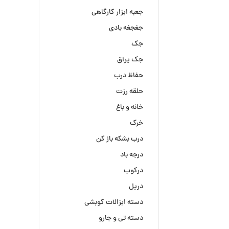
جعبه ابزار کارگاهی
جغجغه بادی
جک
جک یراق
حفاظ درب
حلقه رزت
خانه و باغ
خرک
درب بشکه باز کن
درجه باد
درکوب
دریل
دسته ابزالات کوبشی
دسته تی و جارو