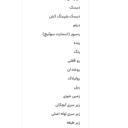
دیسک
دیسک بلبرینگ کش
دیلم
رسیور (اسمارت سوئیچ)
رنده
رنگ
رو قفلی
روغندان
رولپلاک
ریل
زمین شوی
زیر سری آبچکان
زیر سری لوله اصلی
زیر طبقه