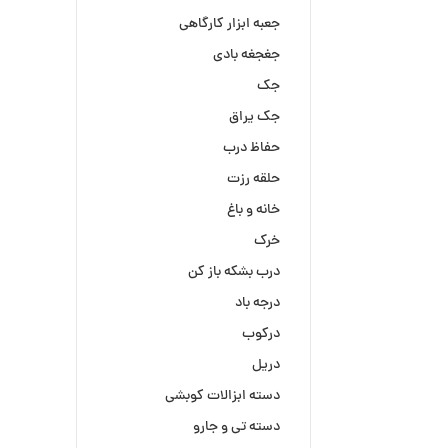
جعبه ابزار کارگاهی
جغجغه بادی
جک
جک یراق
حفاظ درب
حلقه رزت
خانه و باغ
خرک
درب بشکه باز کن
درجه باد
درکوب
دریل
دسته ابزالات کوبشی
دسته تی و جارو