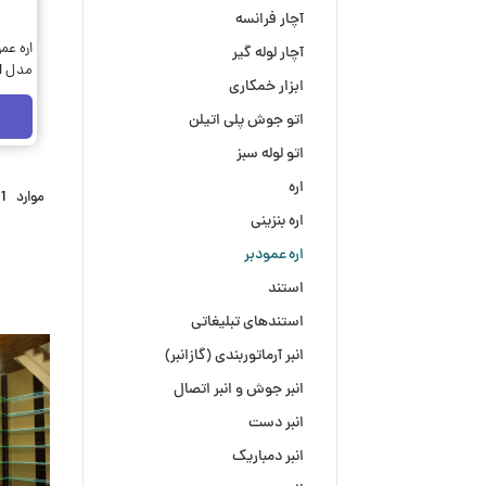
آچار فرانسه
اره عمو
آچار لوله گیر
مدل 5401
ابزار خمکاری
اتو جوش پلی اتیلن
اتو لوله سبز
اره
موارد
1
اره بنزینی
اره عمودبر
استند
استندهای تبلیغاتی
انبر آرماتوربندی (گازانبر)
انبر جوش و انبر اتصال
انبر دست
انبر دمباریک