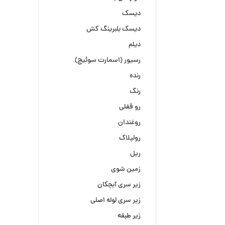
دیسک
دیسک بلبرینگ کش
دیلم
رسیور (اسمارت سوئیچ)
رنده
رنگ
رو قفلی
روغندان
رولپلاک
ریل
زمین شوی
زیر سری آبچکان
زیر سری لوله اصلی
زیر طبقه