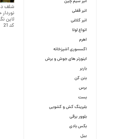
انبر سیم چین
شلف دیو
انبر قفلی
انبر کلاغی
کد 21
انواع لولا
اهرم
اکسسوری آشپزخانه
اینورتر های جوش و برش
باربر
بتن کن
برس
بست
بلبرینگ کش و کشویی
بلوور برقی
بکس بادی
بیل