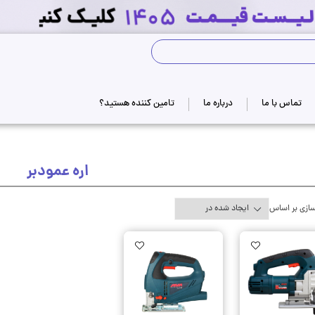
جستجوی فروشگاه
تماس با ما
درباره ما
تامین کننده هستید؟
اره عمودبر
ازی بر اساس
AddToWishlist
AddToWishlist