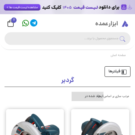
0
Logo
ابزارعمده
جست
جستجوی فروشگاه
صفحه اصلی
فیلترها
گردبر
مرتب سازی بر اساس