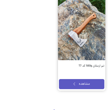
تبر ارسلان 560g کد T7
مشاهده