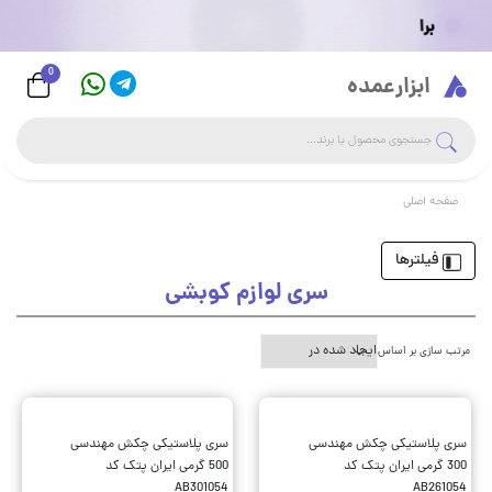
0
Logo
ابزارعمده
جست
جستجوی فروشگاه
صفحه اصلی
فیلترها
سری لوازم کوبشی
مرتب سازی بر اساس
سری پلاستیکی چکش مهندسی
سری پلاستیکی چکش مهندسی
300 گرمی ایران پتک کد
500 گرمی ایران پتک کد
AB301054
AB261054