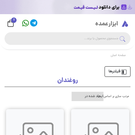
0
Logo
ابزارعمده
جست
جستجوی فروشگاه
صفحه اصلی
فیلترها
روغندان
مرتب سازی بر اساس