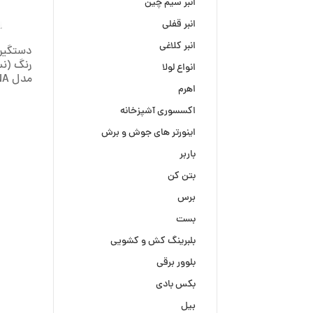
انبر سیم چین
انبر قفلی
انبر کلاغی
دستگیر
رنگ (نس
انواع لولا
مدل VERONA کد I-7723
اهرم
اکسسوری آشپزخانه
اینورتر های جوش و برش
باربر
بتن کن
برس
بست
بلبرینگ کش و کشویی
بلوور برقی
بکس بادی
بیل