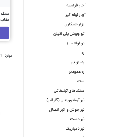
آچار فرانسه
آچار لوله گیر
عقاب(Wings
ابزار خمکاری
اتو جوش پلی اتیلن
اتو لوله سبز
اره
موارد
1
اره بنزینی
اره عمودبر
استند
استندهای تبلیغاتی
انبر آرماتوربندی (گازانبر)
انبر جوش و انبر اتصال
انبر دست
انبر دمباریک