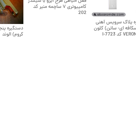
قفل حیاطی طرح ایزو با سیلندر
کامپیوتری ۷ ساچمه منیر کد
202
ه پلاک سرویس آهنی
کافه ای- ساتن) کلون
دستگیره پنجر
کروم) الوند