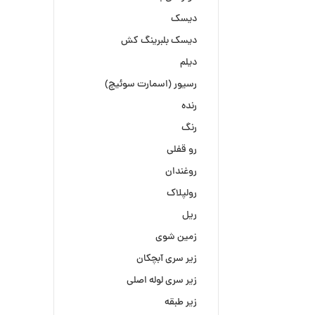
دیسک
دیسک بلبرینگ کش
دیلم
رسیور (اسمارت سوئیچ)
رنده
رنگ
رو قفلی
روغندان
رولپلاک
ریل
زمین شوی
زیر سری آبچکان
زیر سری لوله اصلی
زیر طبقه