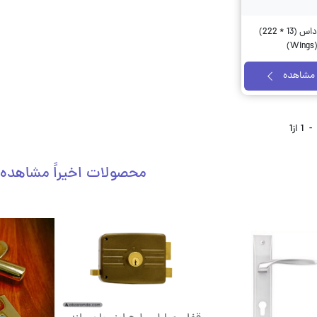
سنگ داس (13 * 222)
)
مشاهده
-
1
از
1
محصولات اخیراً مشاهده