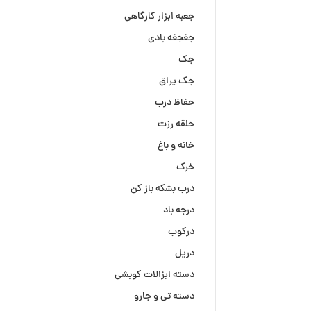
جعبه ابزار کارگاهی
جغجغه بادی
جک
جک یراق
حفاظ درب
حلقه رزت
خانه و باغ
خرک
درب بشکه باز کن
درجه باد
درکوب
دریل
دسته ابزالات کوبشی
دسته تی و جارو