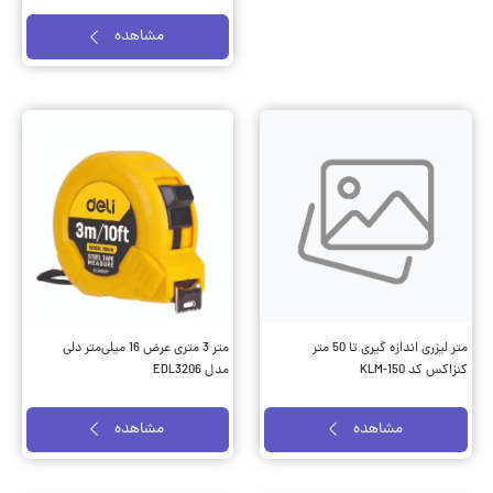
مشاهده
متر لیزری اندازه گیری تا 50 متر
متر 3 متری عرض 16 میلی‌متر دلی
کنزاکس کد KLM-150
مدل EDL3206
مشاهده
مشاهده