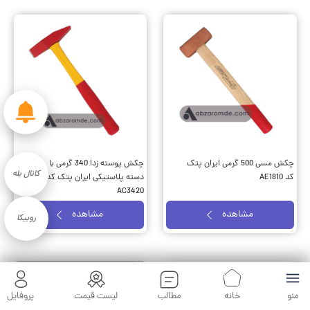
چکش مسی 500 گرمی ایران پتک
چکش پوسته زدا 340 گرمی با
کانال بله
کد AE1810
دسته پلاستیکی ایران پتک کد
AC3420
مشاهده
مشاهده
روبیکا
منو
خانه
مطالب
لیست قیمت
پروفایل