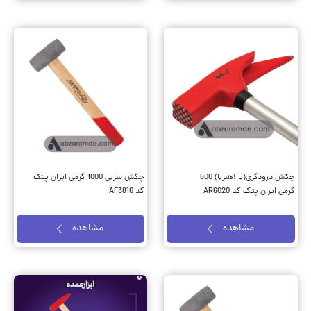
چکش درودگری(با آهنربا) 600
چکش سربی 1000 گرمی ایران پتک
گرمی ایران پتک کد AR6020
کد AF3810
مشاهده
مشاهده