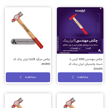
چکش مهندسی 2000 گرمی با
چکش سرگرد 8(oz) ایران پتک کد
دسته پلاستیکی ایران پتک کد
AK0810
AS4610
مشاهده
مشاهده