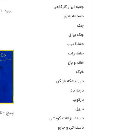
جعبه ابزار کارگاهی
موارد
1
جغجغه بادی
جک
جک یراق
حفاظ درب
حلقه رزت
خانه و باغ
خرک
درب بشکه باز کن
درجه باد
درکوب
دریل
پیچ MDF (سایز25)یوتا کد S
دسته ابزالات کوبشی
دسته تی و جارو