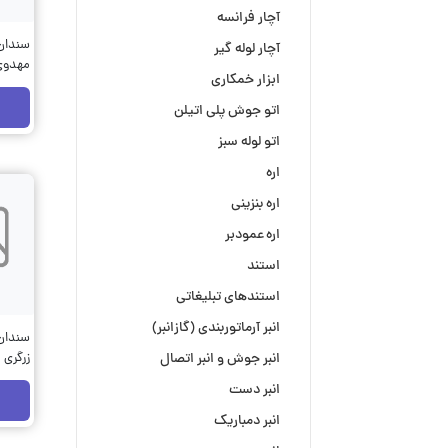
آچار فرانسه
آچار لوله گیر
مهدوی 
ابزار خمکاری
اتو جوش پلی اتیلن
اتو لوله سبز
اره
اره بنزینی
اره عمودبر
استند
استندهای تبلیغاتی
انبر آرماتوربندی (گازانبر)
انبر جوش و انبر اتصال
زرگری 
انبر دست
انبر دمباریک