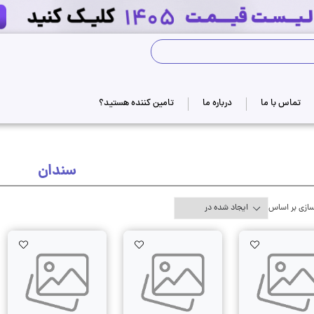
جستجوی فروشگاه
تماس با ما
درباره ما
تامین کننده هستید؟
سندان
ازی بر اساس
Wishlist
AddToWishlist
AddToWishlist