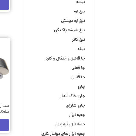
تیشه
تیغ اره
تیغ اره دیسکی
تیغ شیشه پاک کن
تیغ کاتر
تیغه
جا قاشق و چنگال و کارد
جا قفلی
جا قلمی
جارو
جارو خاک انداز
جارو شارژی
سندان
جعبه ابزار
پتک کد 610
جعبه ابزار ترانزیتی
جعبه ابزار های مونتاژ کاری