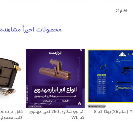
-
29
از
29
محصولات اخیراً مشاهده
انبر جوشکاری 250 آمپر مهدوی
کد WL
کلید معمولی