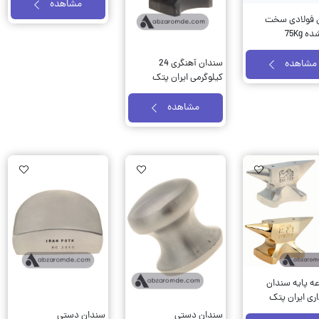
مشاهده
 فولادی سخت
کاری شده 75Kg
مدل HCI
مشاهده
سندان آهنگری 24
کیلوگرمی ایران پتک
کد SR 2410
مشاهده
Wishlist
AddToWishlist
AddToWishlist
ه پایه سندان
ری ایران پتک
سندان دستی
سندان دستی