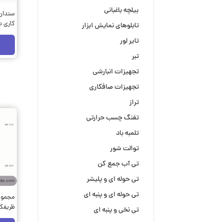
بیلچه باغبانی
سندان
تابلوهای نمایش ابزار
مهدوی 
تایر لور
تبر
تجهیزات انبارشی
تجهیزات صافکاری
تراز
تفنگ چسب حرارتی
تلمبه باد
توالت شور
تی آب جمع کن
تی حوله ای و پلیشر
تی حوله ای و پنبه ای
مجموع
ظریفکا
تی نخی و پنبه ای
کد SR 101150