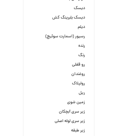
دیسک
دیسک بلبرینگ کش
دیلم
رسیور (اسمارت سوئیچ)
رنده
رنگ
رو قفلی
روغندان
رولپلاک
ریل
زمین شوی
زیر سری آبچکان
زیر سری لوله اصلی
زیر طبقه