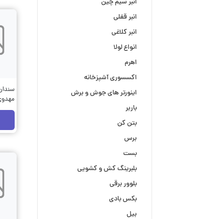
انبر سیم چین
انبر قفلی
انبر کلاغی
انواع لولا
اهرم
اکسسوری آشپزخانه
اینورتر های جوش و برش
مهدوی 
باربر
بتن کن
برس
بست
بلبرینگ کش و کشویی
بلوور برقی
بکس بادی
بیل