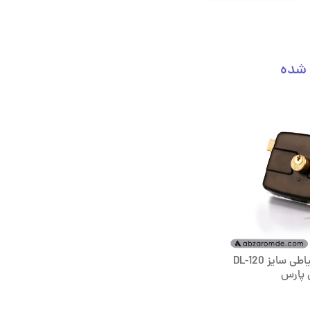
 شده
قفل درب حیاطی سایز 120-DL
 پارس