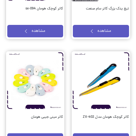
تیغ یدک بزرگ کاتر سام صنعت
کاتر کوچک هومان sx-094
مشاهده
مشاهده
کاتر کوچک هومان مدل ZX-402
کاتر مینی جیبی هومان