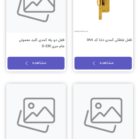
قفل غلطکی کمدی دلتا کد 044
قفل دو پله کمدی کلید معمولی
جام سری D-230
مشاهده
مشاهده