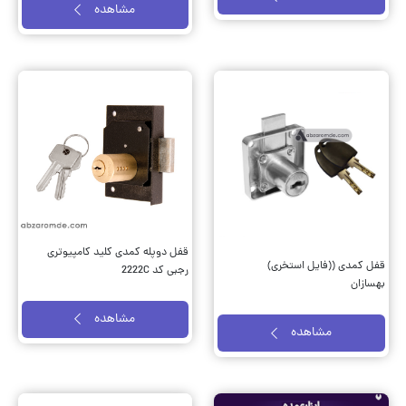
مشاهده
قفل دوپله کمدی کلید کامپیوتری
قفل کمدی ((فایل استخری)
رجبی کد 2222C
بهسازان
مشاهده
مشاهده