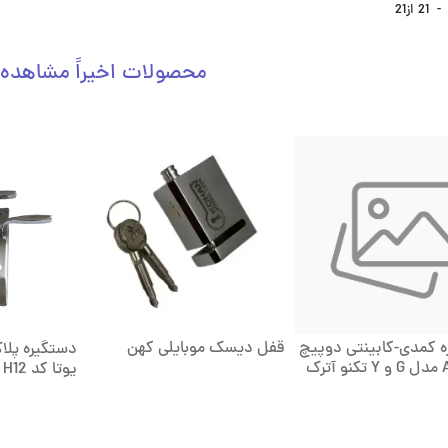
-
21
از
21
محصولات اخیراً مشاهده
 کمدی-کابینتی دوپیچ
قفل دیسک موبایلی کهن
دستگیره پل
یوتا کد H12