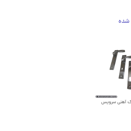
 شده
اک آهنی سرویس