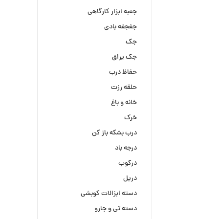
جعبه ابزار کارگاهی
جغجغه بادی
جک
جک یراق
حفاظ درب
حلقه رزت
خانه و باغ
خرک
درب بشکه باز کن
درجه باد
درکوب
دریل
دسته ابزالات کوبشی
دسته تی و جارو