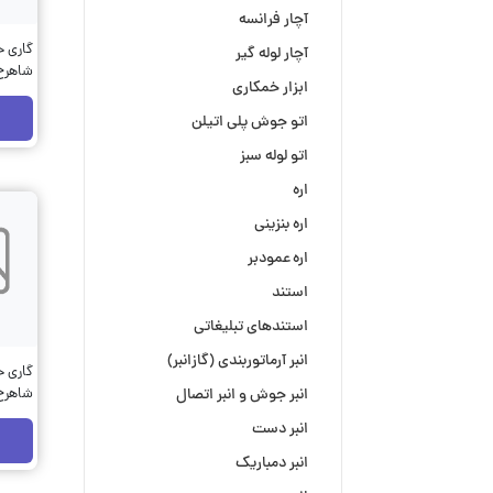
آچار فرانسه
گاری حم
آچار لوله گیر
شاهرخ کد:
ابزار خمکاری
اتو جوش پلی اتیلن
اتو لوله سبز
اره
اره بنزینی
اره عمودبر
استند
استندهای تبلیغاتی
انبر آرماتوربندی (گازانبر)
گاری حم
انبر جوش و انبر اتصال
شاهرخ کد:
انبر دست
انبر دمباریک