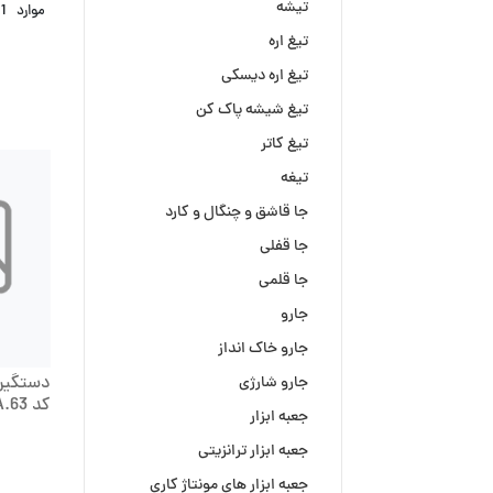
تیشه
موارد
1
تیغ اره
تیغ اره دیسکی
تیغ شیشه پاک کن
تیغ کاتر
تیغه
جا قاشق و چنگال و کارد
جا قفلی
جا قلمی
جارو
جارو خاک انداز
دستگیره
جارو شارژی
کد A.63 مدل G و Y تکنو آترک
جعبه ابزار
جعبه ابزار ترانزیتی
جعبه ابزار های مونتاژ کاری