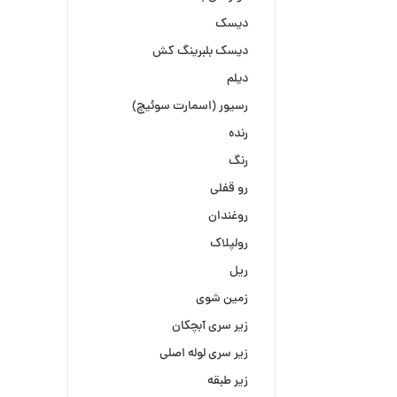
دیسک
دیسک بلبرینگ کش
دیلم
رسیور (اسمارت سوئیچ)
رنده
رنگ
رو قفلی
روغندان
رولپلاک
ریل
زمین شوی
زیر سری آبچکان
زیر سری لوله اصلی
زیر طبقه