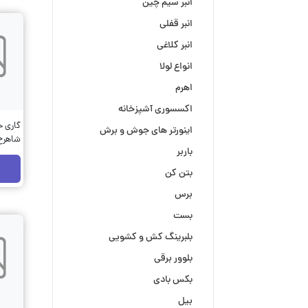
انبر سیم چین
انبر قفلی
انبر کلاغی
انواع لولا
اهرم
اکسسوری آشپزخانه
گاری حم
اینورتر های جوش و برش
شاهرخ کد
باربر
بتن کن
برس
بست
بلبرینگ کش و کشویی
بلوور برقی
بکس بادی
بیل