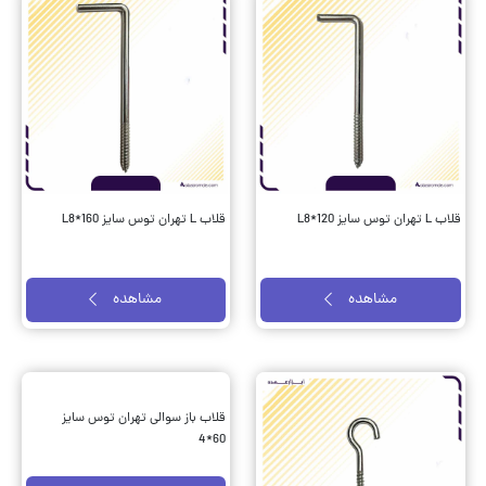
قلاب L تهران توس سایز L8*120
قلاب L تهران توس سایز L8*160
مشاهده
مشاهده