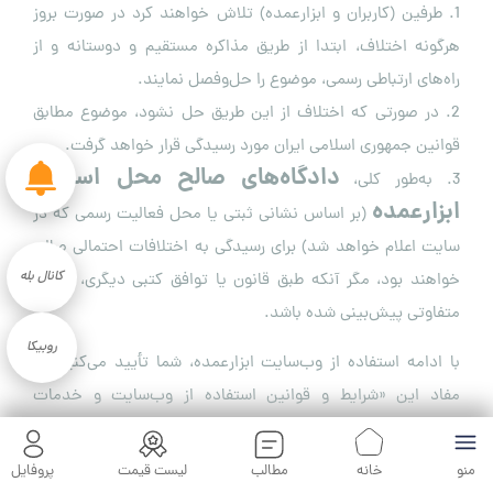
1. طرفین (کاربران و ابزارعمده) تلاش خواهند کرد در صورت بروز
هرگونه اختلاف، ابتدا از طریق مذاکره مستقیم و دوستانه و از
راه‌های ارتباطی رسمی، موضوع را حل‌وفصل نمایند.
2. در صورتی که اختلاف از این طریق حل نشود، موضوع مطابق
قوانین جمهوری اسلامی ایران مورد رسیدگی قرار خواهد گرفت.
دادگاه‌های صالح محل استقرار
3. به‌طور کلی،
ابزارعمده
(بر اساس نشانی ثبتی یا محل فعالیت رسمی که در
سایت اعلام خواهد شد) برای رسیدگی به اختلافات احتمالی صالح
کانال بله
خواهند بود، مگر آنکه طبق قانون یا توافق کتبی دیگری، ترتیب
متفاوتی پیش‌بینی شده باشد.
روبیکا
با ادامه استفاده از وب‌سایت ابزارعمده، شما تأیید می‌کنید که
مفاد این «شرایط و قوانین استفاده از وب‌سایت و خدمات
ابزارعمده» را مطالعه کرده، فهمیده و بدون هیچ‌گونه ابهامی
پذیرفته‌اید.
منو
خانه
مطالب
لیست قیمت
پروفایل