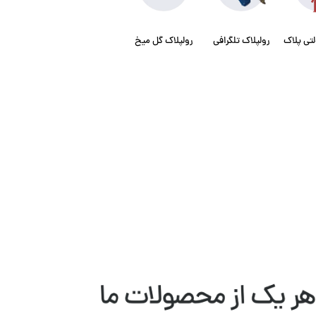
لتی پلاک
رولپلاک تلگرافی
رولپلاک گل میخ