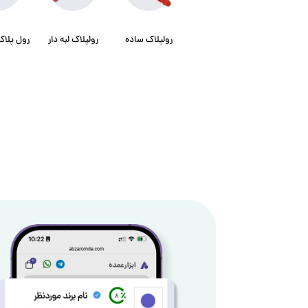
رولپلاک ساده
رولپلاک لبه دار
رول پلا