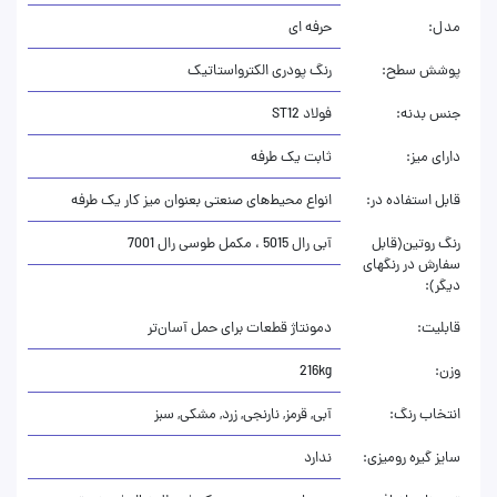
مدل:
حرفه ای
پوشش سطح:
رنگ پودری الکترواستاتیک
جنس بدنه:
فولاد ST12
دارای میز:
ثابت یک طرفه
قابل استفاده در:
انواع محیط‌های صنعتی بعنوان میز کار یک طرفه
رنگ روتین(قابل
آبی رال 5015 ، مکمل طوسی رال 7001
سفارش در رنگهای
دیگر):
قابلیت:
دمونتاژ قطعات برای حمل آسان‌تر
وزن:
216kg
انتخاب رنگ:
آبی, قرمز, نارنجی, زرد, مشکی, سبز
سایز گیره رومیزی:
ندارد