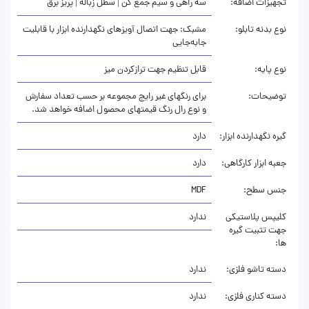
تجهیزات اضافه:
سه راهی و سیم جمع کن | سطل زباله | پریز برق
نوع بدنه تابلو:
مشبک: جهت اتصال آویزهای نگهدارنده ابزار با قابلیت
جابه‌جایی
نوع پایه:
قابل تنظیم جهت ترازکردن میز
توضیحات:
برای رنگهای غیر رایج مجموعه بر حسب تعداد سفارش
و نوع رال رنگ قیمتهای محصول اضافه خواهد شد.
گیره نگهدارنده ابزار:
دارد
جعبه ابزار کارگاهی:
دارد
جنس سطح:
MDF
کلیپس پلاستیکی
ندارد
جهت تثبیت گیره
ها:
دسته تاشو فلزی:
ندارد
دسته کناری فلزی:
ندارد