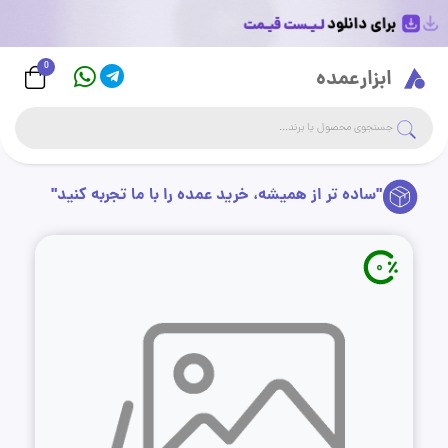
0
Logo
ابزارعمده
جست
جستجوی فروشگاه
"ساده تر از همیشه، خرید عمده را با ما تجربه کنید"
0